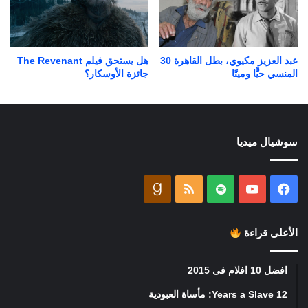
عبد العزيز مكيوي، بطل القاهرة 30
هل يستحق فيلم The Revenant
المنسي حيًّا وميتًا
جائزة الأوسكار؟
سوشيال ميديا
فيسبوك
يوتيوب
ملخص
goodreads
الموقع
الأعلى قراءة
RSS
افضل 10 افلام فى 2015
12 Years a Slave: مأساة العبودية