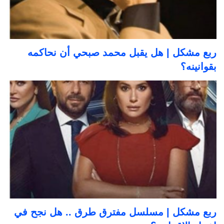
ربع مشكل | هل يقبل محمد صبحي أن نحاكمه
بقوانينه؟
ربع مشكل | مسلسل مفترق طرق .. هل نجح في