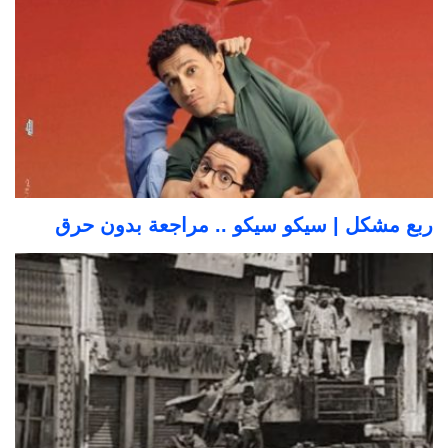
ربع مشكل | سيكو سيكو .. مراجعة بدون حرق