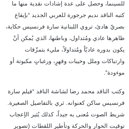
للسينما، وحصل على عدة إشادات نقدية منها ما
كتبه الناقد نديم جرجورة للعربي الجديد “بإيقاع
بصريّ هادئ، تروي اللبنانية سارة فرنسيس حكاية،
ظاهرها عادي ومُتداول، وباطنها، الذي يُمكن أنْ
يكون بدوره عاديّاً ومُتداولاً، مليء بتمزّقات
وارتباكات وملل وخيبات وقهرٍ، ورغباتٍ مكبوتة أو
موءودة”.
وكتب الناقد محمد رضا لشاشة الناقد “فيلم سارة
فرنسيس ساكن كعنوانه. ثري بالتفاصيل الصغيرة.
شريط الصوت مُعنى به جيداً، كذلك يُثير الإعجاب
توقيت الحوار والحركة وتأطير اللقطات (تصوير