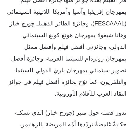
فاز الفيلم بعدة جوائز منها جائزة أفضل فيلم
بمهرجان إفريقيا وآسيا وأمريكا اللاتينية السينمائي
(FESCAAAL)، وجائزة الطائر الذهبيلـ چورچ خباز
وهانا شيغولا بمهرجان هونغ كونغ السينمائي
الدولي، وجائزتي أفضل فيلم وأفضل ممثل
بمهرجان روتردام للسينما العربية، وجائزة أفضل
تصوير سينمائي بمهرجان باري الدولي للسينما
والتلفزيون، كما توّج بجائزة أفضل فيلم في جوائز
النقاد العرب للأفلام الأوروبية.
تدور قصته حول منير (چورچ خباز) الذي تسكنه
حكايةٌ غامضةٌ تردّدها أمّه المريضة بالزهايمر،