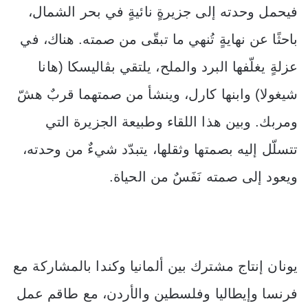
فيحمل وحدته إلى جزيرةٍ نائيةٍ في بحر الشمال،
باحثًا عن نهايةٍ تُنهي ما تبقّى من صمته. هناك، في
عزلةٍ يغلّفها البرد والملح، يلتقي بڤاليسكا (هانا
شيغولا) وابنها كارل، وينشأ من صمتهما قربٌ هشّ
ومربك. وبين هذا اللقاء وطبيعة الجزيرة التي
تتسلّل إليه بصمتها وثقلها، يتبدّد شيءٌ من وحدته،
ويعود إلى صمته نَفَسٌ من الحياة.
يونان إنتاج مشترك بين ألمانيا وكندا بالمشاركة مع
فرنسا وإيطاليا وفلسطين والأردن، مع طاقم عمل