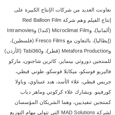
تعاونت العديد من شركات الإنتاج الكبيرة على
إنتاج الفيلم وهم شركة Red Balloon Film
(ألمانيا)، وMicroclimat Film (كندا) وIntramovies
(إيطاليا)، بالتعاون مع Fresco Films (فلسطين)،
وMetafora Production (قطر)، وTabi360 (الأردن)
للمنتجين دوروثي بينماير، كاثرين شاجنون، ماركو
فاليريو فوسكو، ميكايلا فوسكو، طوني قبطي،
جريس قبطي، علاء الأسد، هند عنبتاوي، وباولا
كورفينو. ويشارك علاء كركوتي وماهر دياب
كمنتجين تنفيذيين، وهما الشريكان المؤسسان
لشركة MAD Solutions التي تتولى مهام التوزيع